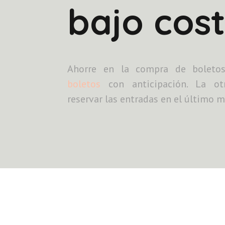
bajo cos
Ahorre en la compra de bolet
boletos
con anticipación. La otr
reservar las entradas en el último m