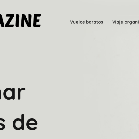
Vuelos baratos
Viaje organ
har
s de