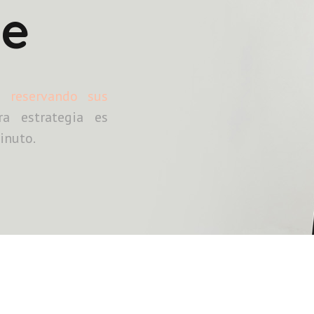
te
os
reservando sus
a estrategia es
inuto.